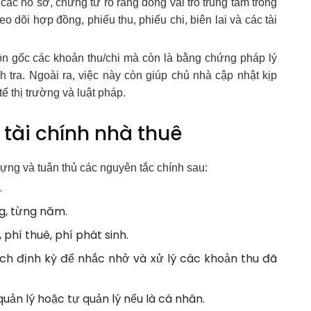
ác hồ sơ, chứng từ rõ ràng đóng vai trò trung tâm trong
eo dõi hợp đồng, phiếu thu, phiếu chi, biên lai và các tài
ồn gốc các khoản thu/chi mà còn là bằng chứng pháp lý
h tra. Ngoài ra, việc này còn giúp chủ nhà cập nhật kịp
tế thị trường và luật pháp.
 tài chính nhà thuê
dựng và tuân thủ các nguyên tắc chính sau:
.
g, từng năm.
 phí thuê, phí phát sinh.
h định kỳ để nhắc nhở và xử lý các khoản thu đã
uản lý hoặc tự quản lý nếu là cá nhân.