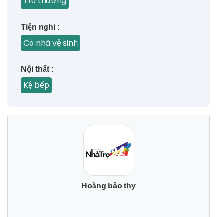
Trọ thường
Tiện nghi :
Có nhà vệ sinh
Nội thất :
Kệ bếp
Hoàng bảo thy